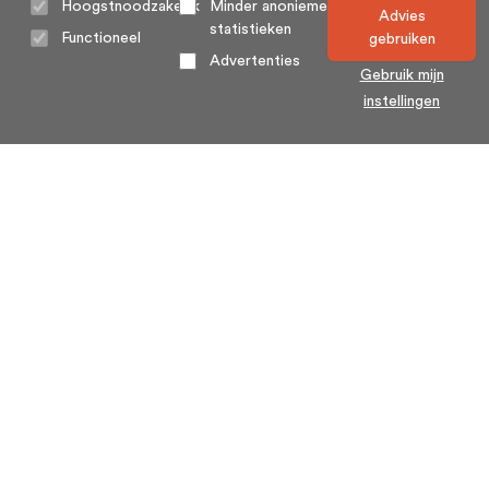
Hoogstnoodzakelijk
Minder anonieme
Advies
statistieken
Functioneel
gebruiken
Advertenties
Gebruik mijn
instellingen
Home
Algemene voorwaarden
Over ons
Cookie statement
Contact
Privacy voorwaarden