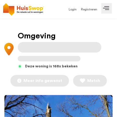
Login
Registreren
Open
Omgeving
Deze woning is 168x bekeken
Meer info gewenst
Match