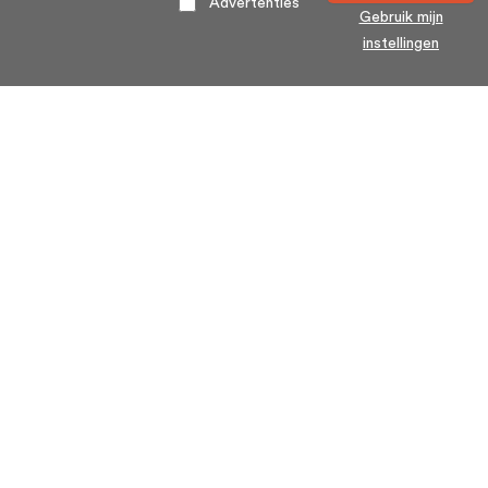
Advertenties
Gebruik mijn
instellingen
Home
Algemene voorwaarden
Over ons
Cookie statement
Contact
Privacy voorwaarden
Veelgestelde Vragen