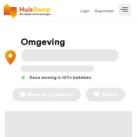
Login
Registreren
Open
Omgeving
Deze woning is 107x bekeken
Meer info gewenst
Match