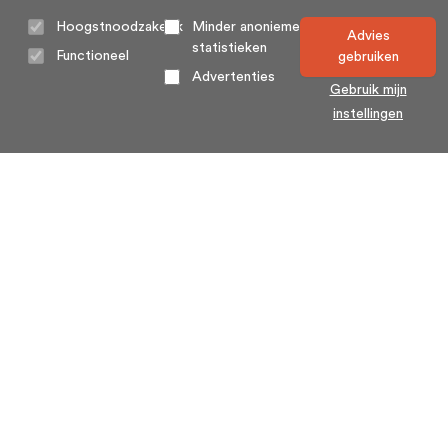
Hoogstnoodzakelijk
Minder anonieme
Advies
statistieken
Functioneel
gebruiken
Advertenties
Gebruik mijn
instellingen
Home
Algemene voorwaarden
Over ons
Cookie statement