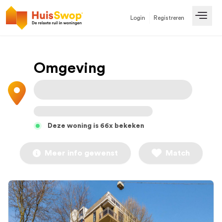
Login
Registreren
Open
Omgeving
Deze woning is 66x bekeken
Meer info gewenst
Match