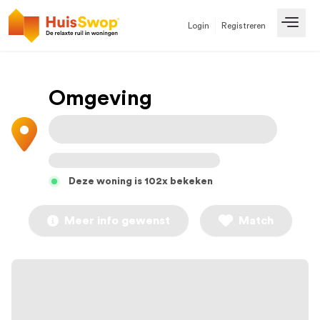
Login
Registreren
Open
Omgeving
Deze woning is 102x bekeken
Meer info gewenst
Match