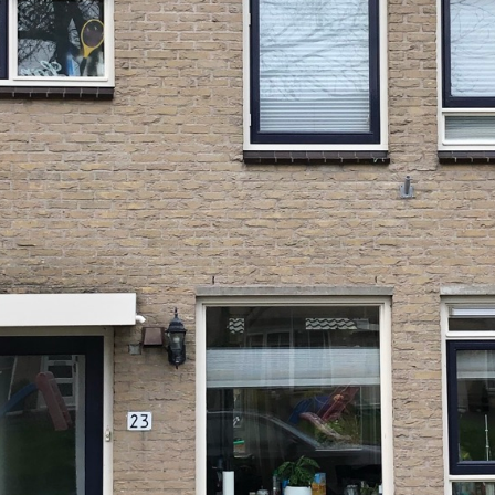
334.000
6 kamers
WOZ
Adres
, IJsselstein