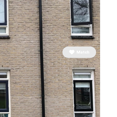
5 slaapkamers
Match