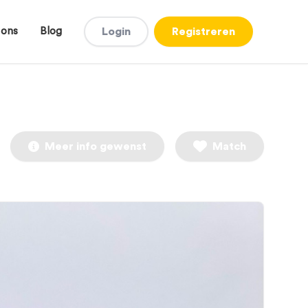
 ons
Blog
Login
Registreren
Meer info gewenst
Match