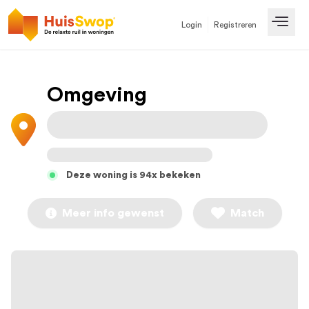
Login
Registreren
Open
Omgeving
Deze woning is 94x bekeken
Meer info gewenst
Match