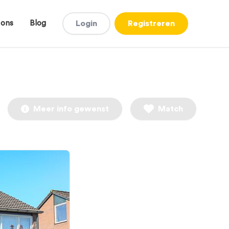
 ons
Blog
Login
Registreren
Meer info gewenst
Match