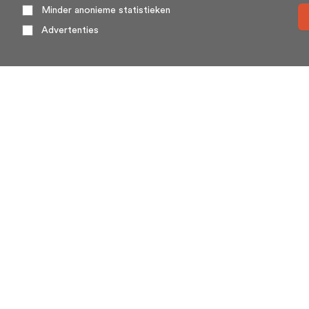
Minder anonieme statistieken
Advertenties
Over ons
HuisSwop® (wederzijdse verkoop of huisswap) is een
platform voor en door woningeigenaren. Huizenruil
(huisswop) komt weinig voor, met name omdat twee
woningeigenaren elkaar toevallig moeten treffen.
Huisswop.nl biedt vanaf heden hét platform waar vraag
en aanbod voor huizenruil elkaar treffen.