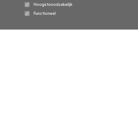
Hoogstnoodzakelijk
Functioneel
Home
Algemene voorwaarden
Over ons
Cookie statement
Contact
Privacy voorwaarden