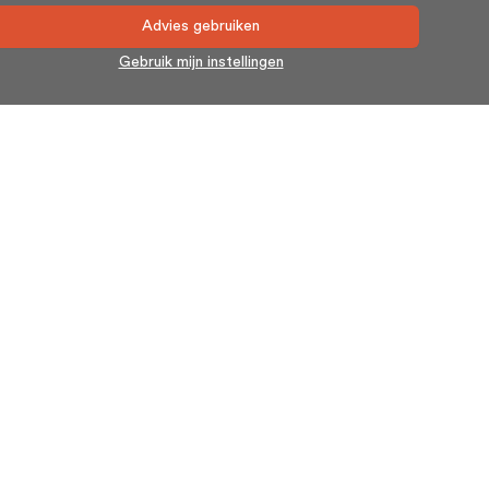
Advies gebruiken
Gebruik mijn instellingen
Nieuwsbrief
Blijf op de hoogte en schrijf u in voor onze nieuwsbrief.