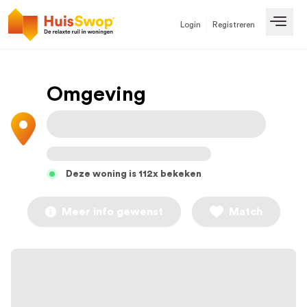
Login
Registreren
Open
Omgeving
Deze woning is 112x bekeken
Meer info gewenst
Match