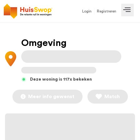
Login
Registreren
Open
Omgeving
Deze woning is 117x bekeken
Meer info gewenst
Match