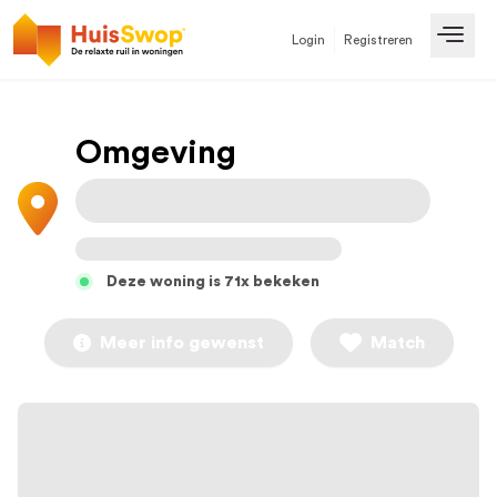
Login
Registreren
Open
Omgeving
Deze woning is 71x bekeken
Meer info gewenst
Match