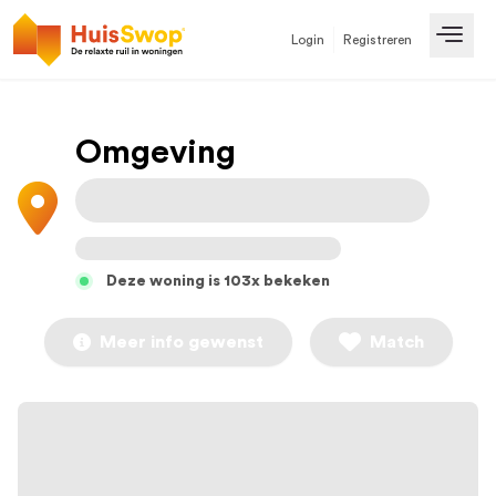
Login
Registreren
Open
Omgeving
Deze woning is 103x bekeken
Meer info gewenst
Match