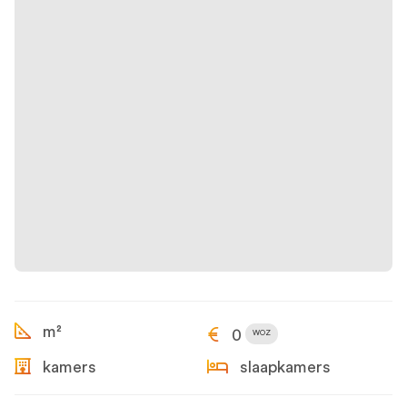
m²
0
WOZ
kamers
slaapkamers