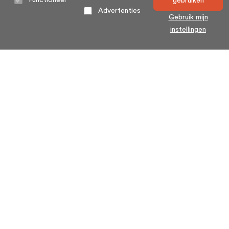
Functioneel
gebruiken
Advertenties
Gebruik mijn
instellingen
Home
Algemene voorwaarden
Over ons
Cookie statement
Contact
Privacy voorwaarden
Veelgestelde Vragen