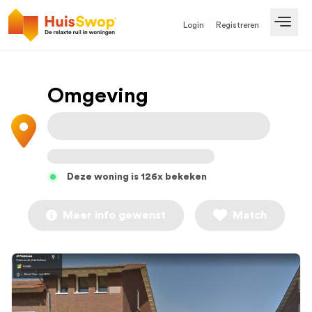
Login
Registreren
Open
Omgeving
Deze woning is 126x bekeken
Meer info gewenst
Match