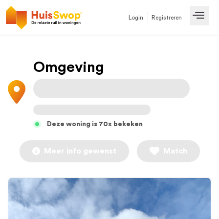
Login
Registreren
Open
Omgeving
Deze woning is 70x bekeken
Meer info gewenst
Match