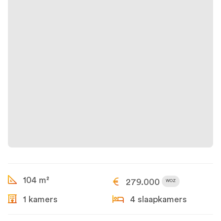
104 m²
279.000
WOZ
1 kamers
4 slaapkamers