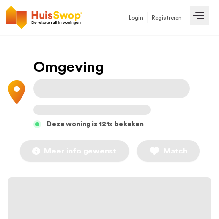
Login
Registreren
Open
Omgeving
Deze woning is 121x bekeken
Meer info gewenst
Match