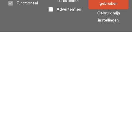
statistieken
Functioneel
gebruiken
Advertenties
Gebruik mijn
instellingen
Home
Algemene voorwaarden
Over ons
Cookie statement
Contact
Privacy voorwaarden