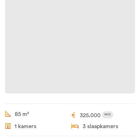
85 m²
325.000
WOZ
1 kamers
3 slaapkamers