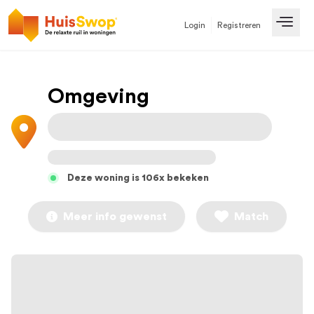
Login
Registreren
Open
Omgeving
Deze woning is 106x bekeken
Meer info gewenst
Match