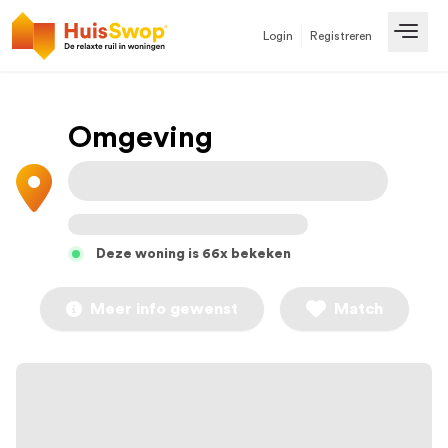
Login
Registreren
Open
Omgeving
Deze woning is 66x bekeken
Meer info gewenst
Match