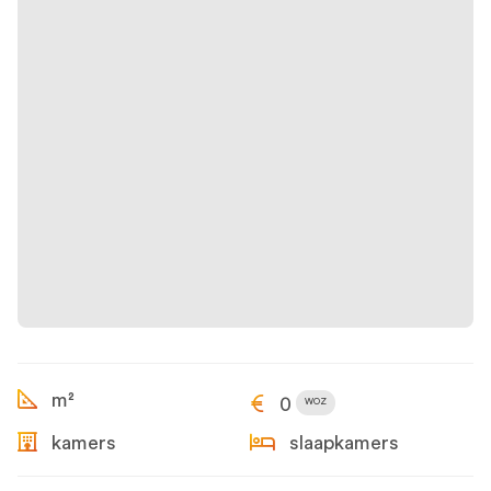
m²
0
WOZ
kamers
slaapkamers