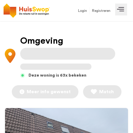
Login
Registreren
Open
Omgeving
Deze woning is 63x bekeken
Meer info gewenst
Match