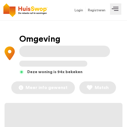
Login
Registreren
Open
Omgeving
Deze woning is 94x bekeken
Meer info gewenst
Match