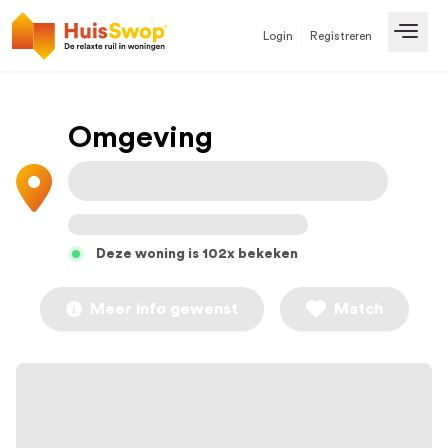
Login
Registreren
Open
Omgeving
Deze woning is 102x bekeken
Meer info gewenst
Match