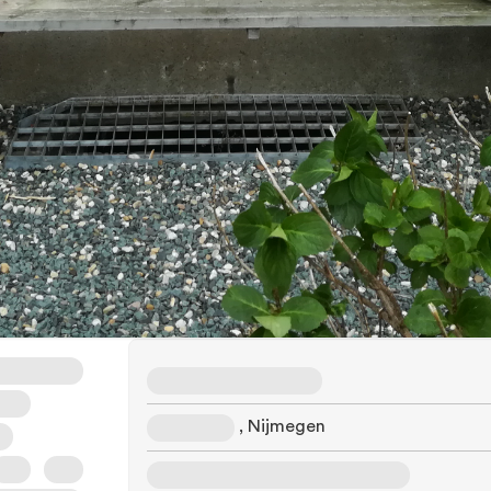
289.000
5 kamers
WOZ
Adres
, Nijmegen