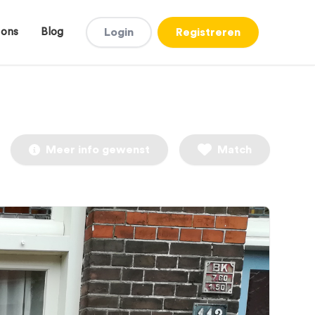
 ons
Blog
Login
Registreren
Meer info gewenst
Match