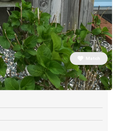
2 slaapkamers
Match