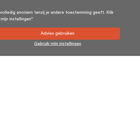
volledig anoniem tenzij je andere toestemming geeft. Klik
ijn instellingen".
Advies gebruiken
Gebruik mijn instellingen
Nieuwsbrief
Blijf op de hoogte en schrijf u in voor onze nieuwsbrief.