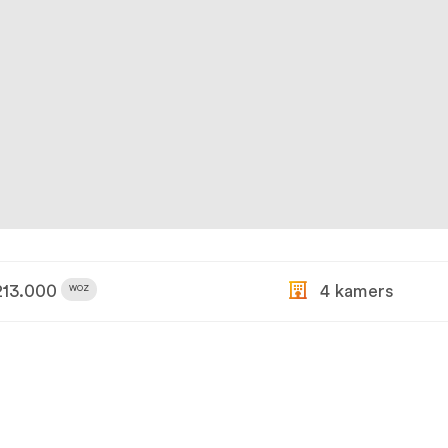
13.000
4 kamers
WOZ