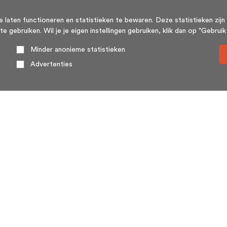
aten functioneren en statistieken te bewaren. Deze statistieken zijn 
ebruiken. Wil je je eigen instellingen gebruiken, klik dan op "Gebruik m
Minder anonieme statistieken
Advertenties
Over ons
HuisSwop® (wederzijdse verkoop of huisswap) is een
platform voor en door woningeigenaren. Huizenruil
(huisswop) komt weinig voor, met name omdat twee