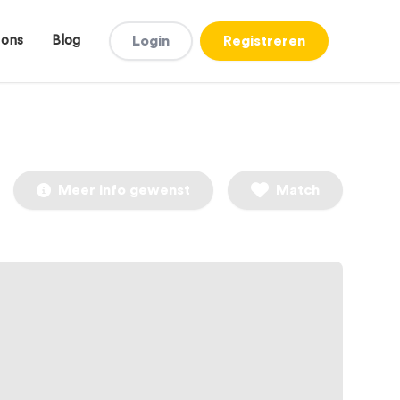
 ons
Blog
Login
Registreren
Meer info gewenst
Match