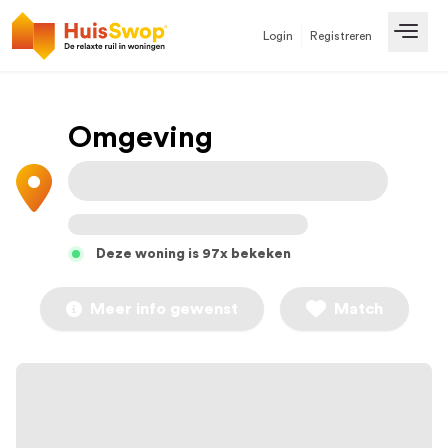
Login
Registreren
Open
Omgeving
Deze woning is 97x bekeken
Meer info gewenst
Match