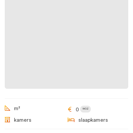
m²
0
WOZ
kamers
slaapkamers