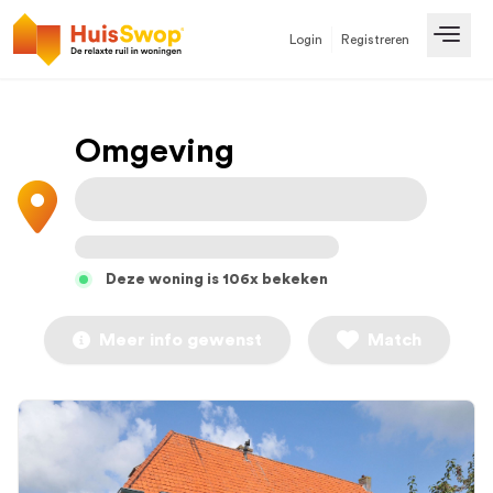
Login
Registreren
Open
Omgeving
Deze woning is 106x bekeken
Meer info gewenst
Match