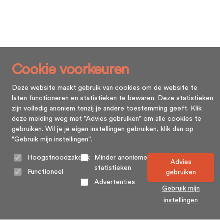
Cookie voorkeuren
Deze website maakt gebruik van cookies om de website te
laten functioneren en statistieken te bewaren. Deze statistieken
zijn volledig anoniem tenzij je andere toestemming geeft. Klik
deze melding weg met "Advies gebruiken" om alle cookies te
gebruiken. Wil je je eigen instellingen gebruiken, klik dan op
"Gebruik mijn instellingen".
Hoogstnoodzakelijk
Minder anonieme
Advies
statistieken
Functioneel
gebruiken
Advertenties
Gebruik mijn
instellingen