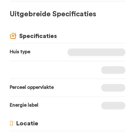
Uitgebreide Specificaties
Specificaties
Huis type
Perceel oppervlakte
Energie label
Locatie