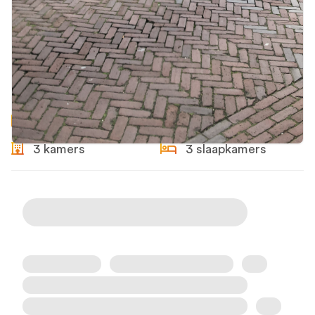
120 m²
380.000
WOZ
3 kamers
3 slaapkamers