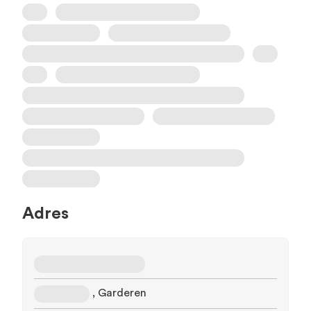
Adres
, Garderen