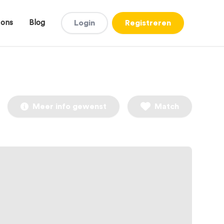
 ons
Blog
Login
Registreren
Meer info gewenst
Match