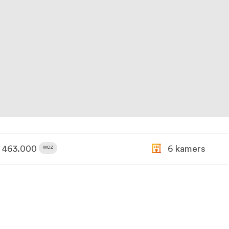
463.000
6 kamers
WOZ