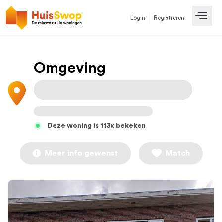
Login
Registreren
Open
Omgeving
Deze woning is 113x bekeken
Meer info gewenst
Match