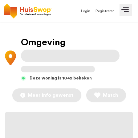
Login
Registreren
Open
Omgeving
Deze woning is 104x bekeken
Meer info gewenst
Match