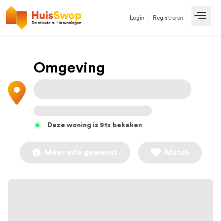
Login
Registreren
Open
Omgeving
Deze woning is 91x bekeken
Meer info gewenst
Match