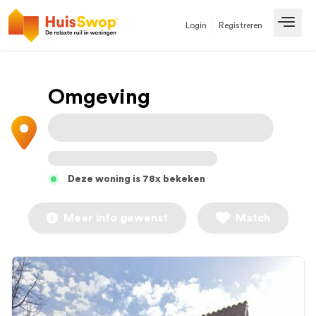
Login
Registreren
Open
Omgeving
Deze woning is 78x bekeken
Meer info gewenst
Match