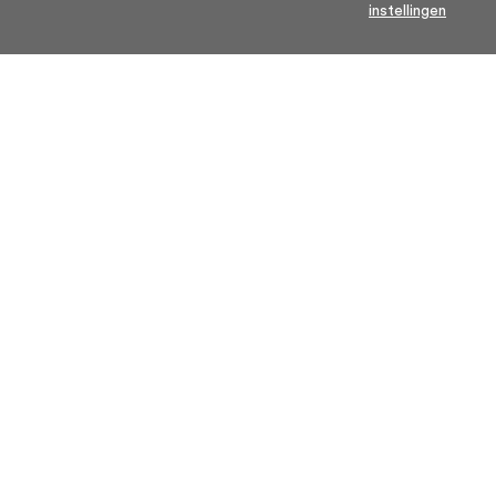
instellingen
Home
Algemene voorwaarden
Over ons
Cookie statement
Contact
Privacy voorwaarden
Veelgestelde Vragen