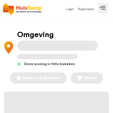
Login
Registreren
Open
Omgeving
Deze woning is 105x bekeken
Meer info gewenst
Match