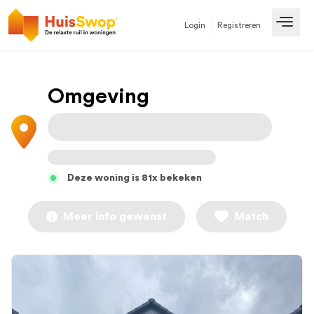
Login
Registreren
Open
Omgeving
Deze woning is 81x bekeken
Meer info gewenst
Match