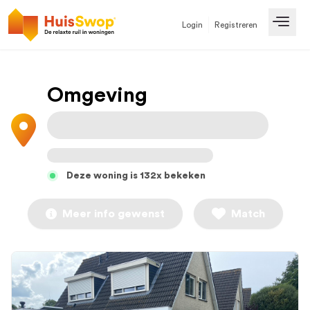
Login
Registreren
Open
Omgeving
Deze woning is 132x bekeken
Meer info gewenst
Match