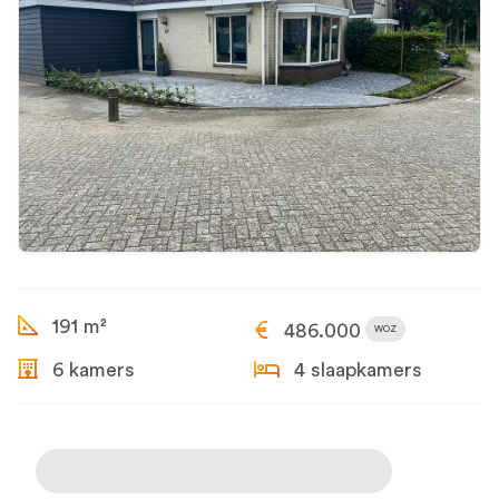
191 m²
486.000
WOZ
6 kamers
4 slaapkamers