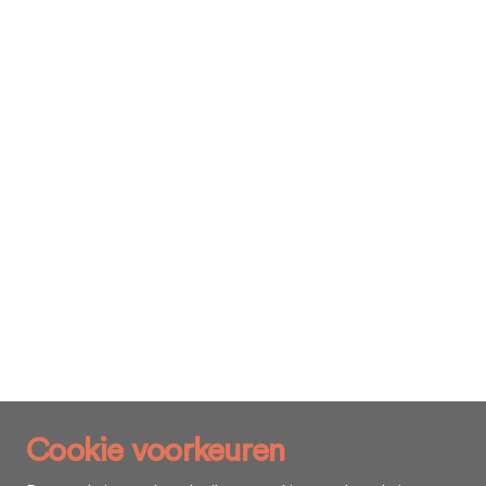
Cookie voorkeuren