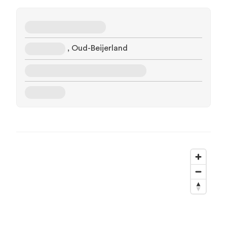
, Oud-Beijerland