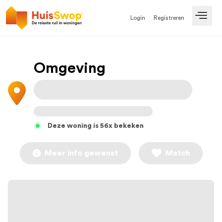
Login
Registreren
Open
Omgeving
Deze woning is 56x bekeken
Meer info gewenst
Match