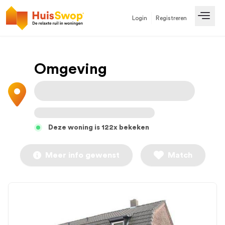
Login
Registreren
Open
Omgeving
Deze woning is 122x bekeken
Meer info gewenst
Match