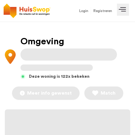
Login
Registreren
Open
Omgeving
Deze woning is 122x bekeken
Meer info gewenst
Match