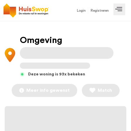
Login
Registreren
Open
Omgeving
Deze woning is 93x bekeken
Meer info gewenst
Match