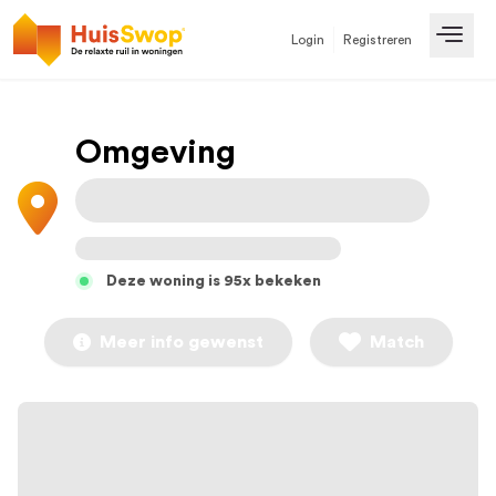
Login
Registreren
Open
Omgeving
Deze woning is 95x bekeken
Meer info gewenst
Match