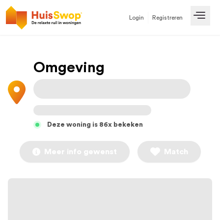
Login
Registreren
Open
Omgeving
Deze woning is 86x bekeken
Meer info gewenst
Match