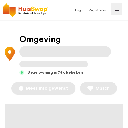
Login
Registreren
Open
Omgeving
Deze woning is 75x bekeken
Meer info gewenst
Match