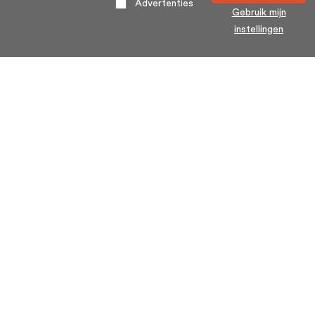
Advertenties
Gebruik mijn
instellingen
Home
Algemene voorwaarden
Over ons
Cookie statement
Contact
Privacy voorwaarden
Veelgestelde Vragen