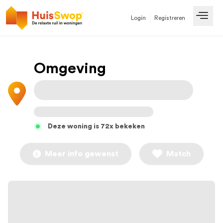
Login
Registreren
Open
Omgeving
Deze woning is 72x bekeken
Meer info gewenst
Match