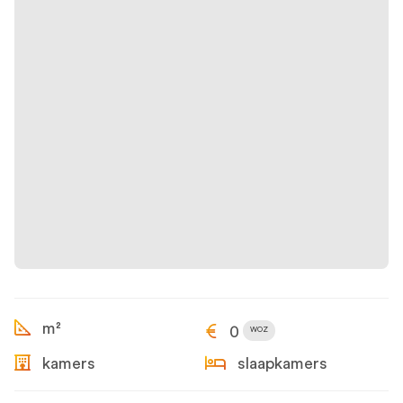
m²
0
WOZ
kamers
slaapkamers