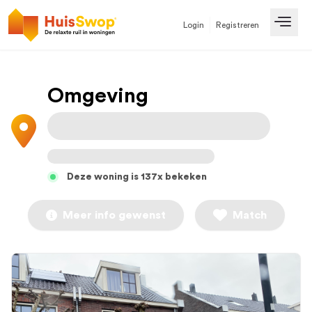
Login
Registreren
Open
Omgeving
Deze woning is 137x bekeken
Meer info gewenst
Match