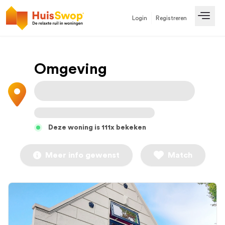
Login
Registreren
Open
Omgeving
Deze woning is 111x bekeken
Meer info gewenst
Match