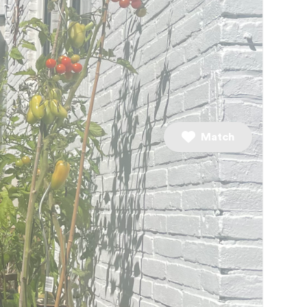
2 slaapkamers
Match