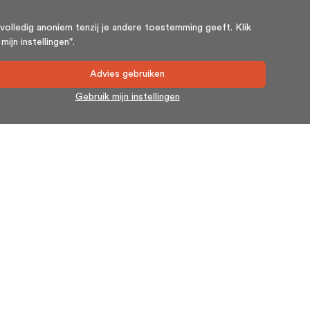
volledig anoniem tenzij je andere toestemming geeft. Klik
ijn instellingen".
Advies gebruiken
Gebruik mijn instellingen
Nieuwsbrief
Blijf op de hoogte en schrijf u in voor onze nieuwsbrief.