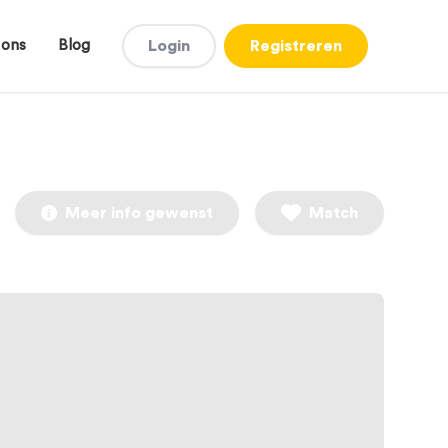
 ons
Blog
Login
Registreren
Meer info gewenst
Match