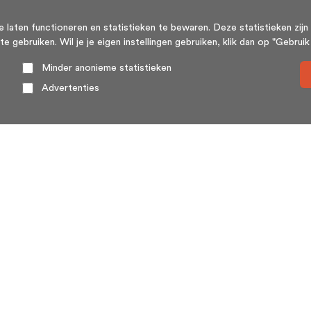
aten functioneren en statistieken te bewaren. Deze statistieken zijn 
ebruiken. Wil je je eigen instellingen gebruiken, klik dan op "Gebruik m
Minder anonieme statistieken
Advertenties
Over ons
HuisSwop® (wederzijdse verkoop of huisswap) is een
platform voor en door woningeigenaren. Huizenruil
(huisswop) komt weinig voor, met name omdat twee