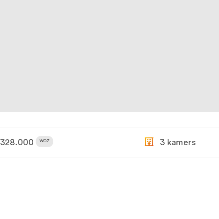
328.000
3 kamers
WOZ