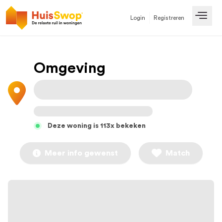
Login
Registreren
Open
Omgeving
Deze woning is 113x bekeken
Meer info gewenst
Match