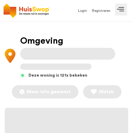
Login
Registreren
Open
Omgeving
Deze woning is 121x bekeken
Meer info gewenst
Match