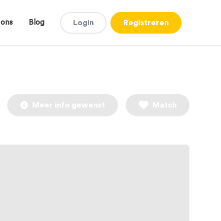
 ons
Blog
Login
Registreren
Meer info gewenst
Match