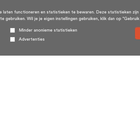
aten functioneren en statistieken te bewaren. Deze statistieken zijn 
ebruiken. Wil je je eigen instellingen gebruiken, klik dan op "Gebruik m
Minder anonieme statistieken
Advertenties
Over ons
HuisSwop® (wederzijdse verkoop of huisswap) is een
platform voor en door woningeigenaren. Huizenruil
(huisswop) komt weinig voor, met name omdat twee