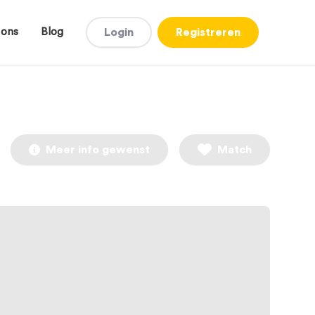
 ons
Blog
Login
Registreren
Meer info gewenst
Match