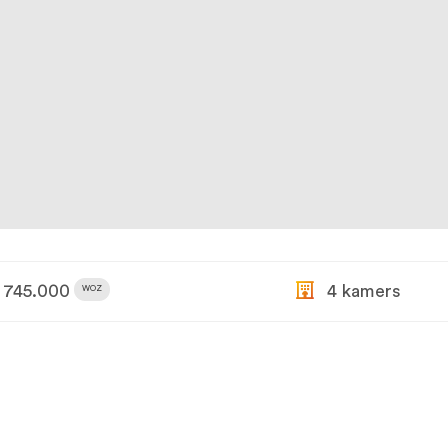
745.000
4 kamers
WOZ