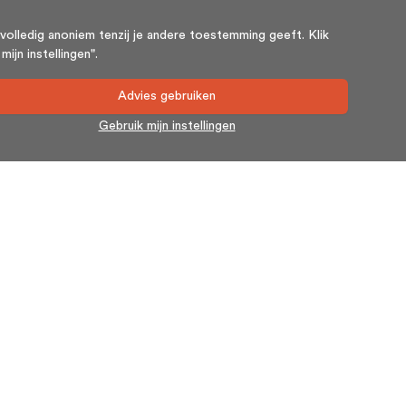
volledig anoniem tenzij je andere toestemming geeft. Klik
ijn instellingen".
Advies gebruiken
Gebruik mijn instellingen
Nieuwsbrief
Blijf op de hoogte en schrijf u in voor onze nieuwsbrief.