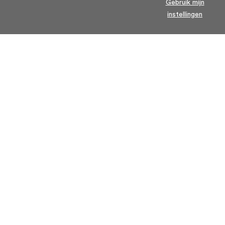
Gebruik mijn
instellingen
Home
Algemene voorwaarden
Over ons
Cookie statement
Contact
Privacy voorwaarden
Veelgestelde Vragen