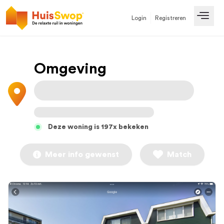
Login
Registreren
Open
Omgeving
Deze woning is 197x bekeken
Meer info gewenst
Match