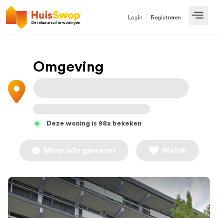
Login
Registreren
Open
Omgeving
Deze woning is 98x bekeken
Meer info gewenst
Match