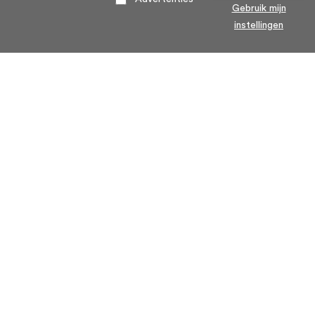
Gebruik mijn
instellingen
Home
Algemene voorwaarden
Over ons
Cookie statement
Contact
Privacy voorwaarden
Veelgestelde Vragen